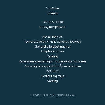
YouTube
LinkedIn
+47 51 22 07 00
post@norspray.no
NORSPRAY AS
Torneroseveien 4, 4315 Sandnes, Norway
Generelle leiebetingelser
Salgsbetingelser
Katalog
Returskjema reklamasjon for produkter og varer
Ansvarlighetsrapport for Åpenhetsloven
ISO 9001
Kvalitet og miljø
Varsling
COPYRIGHT © 2026 NORSPRAY AS