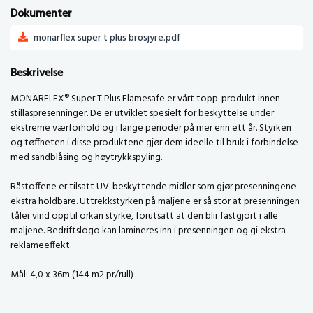
Dokumenter
monarflex super t plus brosjyre.pdf
Beskrivelse
MONARFLEX® Super T Plus Flamesafe er vårt topp-produkt innen
stillaspresenninger. De er utviklet spesielt for beskyttelse under
ekstreme værforhold og i lange perioder på mer enn ett år. Styrken
og tøffheten i disse produktene gjør dem ideelle til bruk i forbindelse
med sandblåsing og høytrykkspyling.
Råstoffene er tilsatt UV-beskyttende midler som gjør presenningene
ekstra holdbare. Uttrekkstyrken på maljene er så stor at presenningen
tåler vind opptil orkan styrke, forutsatt at den blir fastgjort i alle
maljene. Bedriftslogo kan lamineres inn i presenningen og gi ekstra
reklameeffekt.
Mål: 4,0 x 36m (144 m2 pr/rull)