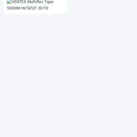
VENTEX Multiflex Tape
100MM W/SPLIT 30/70
# 1010929
eks. mva.