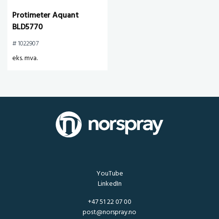
Protimeter Aquant
BLD5770
# 1022907
eks. mva.
YouTube
LinkedIn
+47 51 22 07 00
post@norspray.no