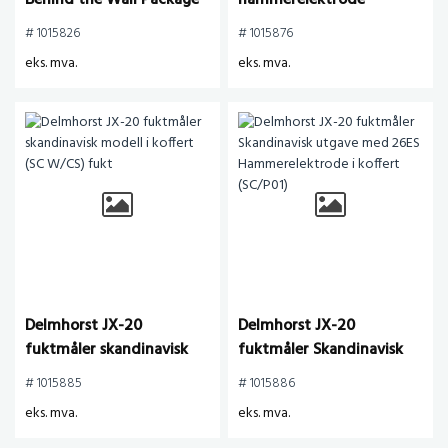
Behind the Wall Package
hammerelektrode
ink 21-E probe
# 1015826
# 1015876
eks. mva.
eks. mva.
Delmhorst JX-20
Delmhorst JX-20
fuktmåler skandinavisk
fuktmåler Skandinavisk
modell i koffert (SC W/CS)
utgave med 26ES
# 1015885
# 1015886
fukt
Hammerelektrode i
eks. mva.
eks. mva.
koffert (SC/P01)