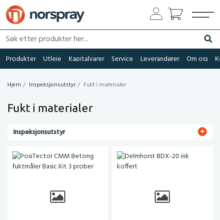
Søk etter produkter her...
Søk
Produkter
Utleie
Kapitalvarer
Service
Leverandører
Om oss
K
Hjem
Inspeksjonsutstyr
Fukt i materialer
Fukt i materialer
Inspeksjonsutstyr