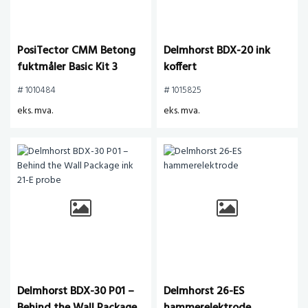
PosiTector CMM Betong
Delmhorst BDX-20 ink
fuktmåler Basic Kit 3
koffert
prober
# 1010484
# 1015825
eks. mva.
eks. mva.
Delmhorst BDX-30 P01 –
Delmhorst 26-ES