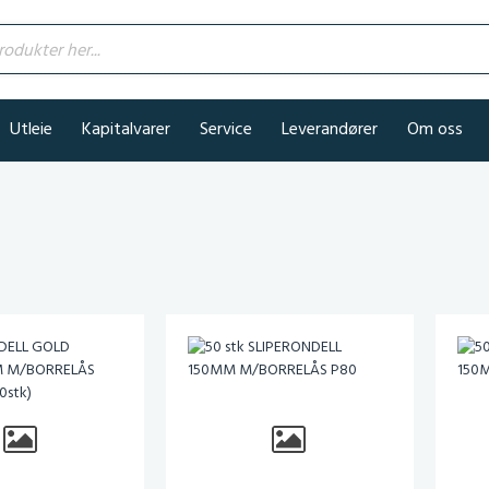
kter her...
Utleie
Kapitalvarer
Service
Leverandører
Om oss