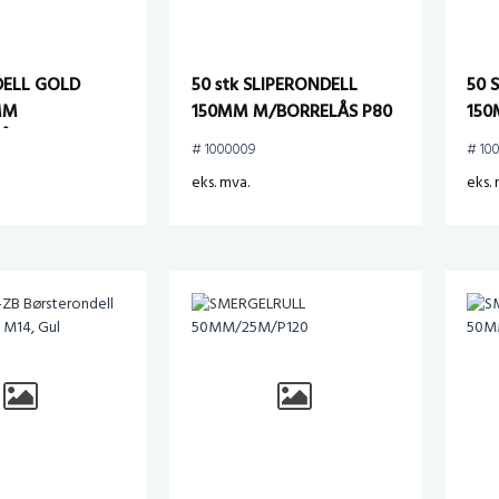
DELL GOLD
50 stk SLIPERONDELL
50 
MM
150MM M/BORRELÅS P80
150
S P120 (pk.a
# 1000009
# 10
eks. mva.
eks. 