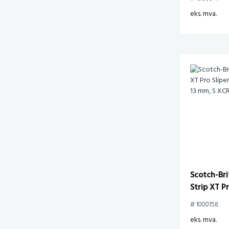
eks. mva.
Scotch-Bri
Strip XT Pr
150 mm x 
# 1000158
Purple
eks. mva.