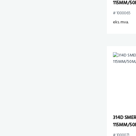
115MM/50
# 1000065
eks. mva.
314D SME
115MM/50
# 1000071