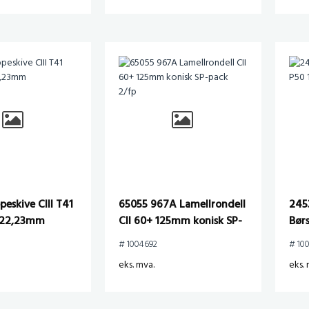
eskive CIII T41
65055 967A Lamellrondell
245
x 22,23mm
CII 60+ 125mm konisk SP-
Bør
pack 2/fp
x M
# 1004692
# 10
eks. mva.
eks. 