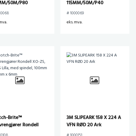
MM/50M/P80
115MM/50M/P40
00068
# 1000069
mva.
eks. mva.
tch-Brite™
3M SLIPEARK 158 X 224 A
vrengjører Rondell
VFN RØD 20 Ark
ZS, XCRS Lilla, med
00108
# 1000151