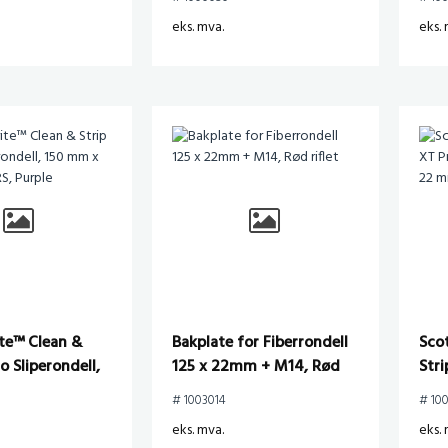
spi
eks. mva.
eks. 
6m
te™ Clean &
Bakplate for Fiberrondell
Sco
o Sliperondell,
125 x 22mm + M14, Rød
Stri
13 mm, S XCRS,
riflet
115
# 1003014
# 10
Pur
eks. mva.
eks. 