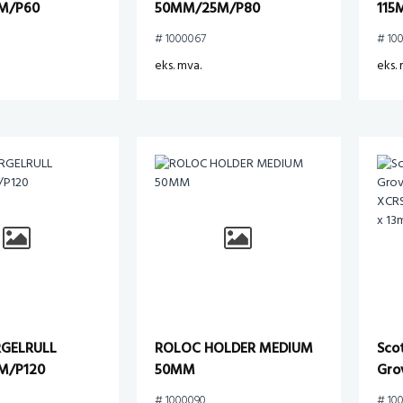
M/P60
50MM/25M/P80
115
# 1000067
# 10
eks. mva.
eks. 
RGELRULL
ROLOC HOLDER MEDIUM
Sco
M/P120
50MM
Gro
XO-
# 1000090
# 10