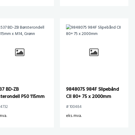
37 BD-ZB
9848075 984F Slipebånd
sterondell P50 115mm
CII 80+ 75 x 2000mm
14, Grønn
04732
# 100484
mva.
eks. mva.