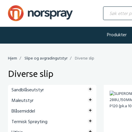
Søk etter produ
Produkter
Hjem
Slipe og avgradingutstyr
Diverse slip
Diverse slip
Sandblåseutstyr
Maleutstyr
Blåsemiddel
Termisk Sprøyting