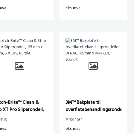
ndel, 100mm x 13mm x
mva.
eks. mva.
m
tch-Brite™ Clean &
3M™ Bakplate til
p XT Pro Sliperondell,
overflatebehandlingsrondeller
 mm x 22 mm, S XCRS,
DH-AC, 127mm x M14-2.0,
04129
# 1004634
ple
1 stk/krt
mva.
eks. mva.