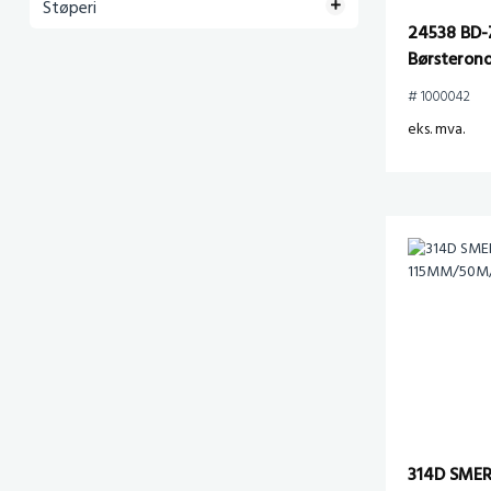
Støperi
24538 BD-
Børsteron
x M14, Gul
# 1000042
eks. mva.
314D SME