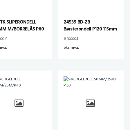
STK SLIPERONDELL
24539 BD-ZB
MM M/BORRELÅS P60
Børsterondell P120 115mm
x M14, Hvit
00010
# 1000041
mva.
eks. mva.