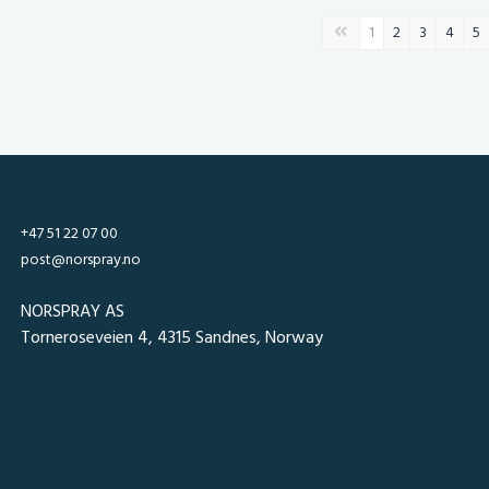
Forrige side
1
2
3
4
5
+47 51 22 07 00
post@norspray.no
NORSPRAY AS
Torneroseveien 4, 4315 Sandnes, Norway