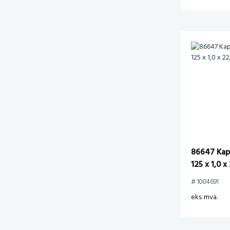
86647 Kapp
125 x 1,0 
# 1004691
eks. mva.