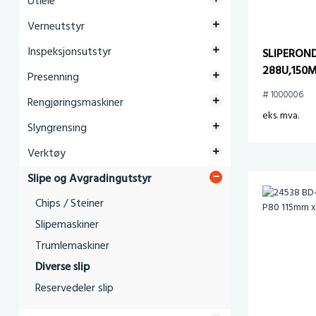
Utleie
Verneutstyr
Inspeksjonsutstyr
SLIPERON
288U,150
Presenning
M/BORRELÅ
# 1000006
Rengjøringsmaskiner
100stk)
eks. mva.
Slyngrensing
Verktøy
Slipe og Avgradingutstyr
Chips / Steiner
Slipemaskiner
Trumlemaskiner
Diverse slip
Reservedeler slip