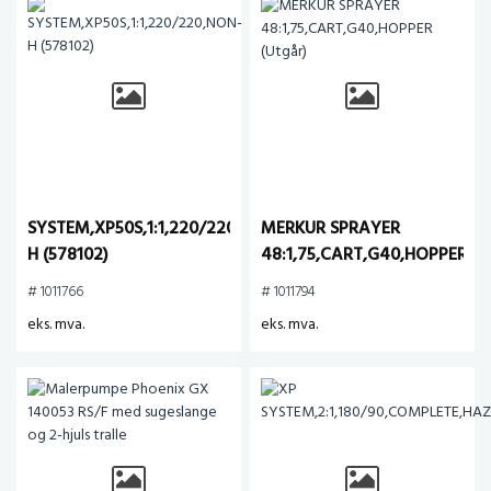
SYSTEM,XP50S,1:1,220/220,NON-
MERKUR SPRAYER
H (578102)
48:1,75,CART,G40,HOPPER
(Utgår)
# 1011766
# 1011794
eks. mva.
eks. mva.