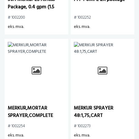
Package, 0.4 gpm (1.5
lpm) fluid flow, standard
# 1002200
# 1002252
mount, with PerformAA
eks. mva.
eks. mva.
50 Airl
MERKUR,MORTAR
MERKUR SPRAYER
SPRAYER,COMPLETE
48:1,75,CART
# 1002254
# 1002273
eks. mva.
eks. mva.