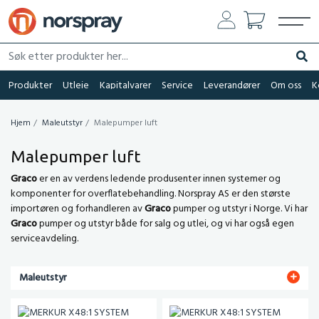
Søk etter produkter her...
Søk
Produkter
Utleie
Kapitalvarer
Service
Leverandører
Om oss
K
Hjem
Maleutstyr
Malepumper luft
Malepumper luft
Graco
er en av verdens ledende produsenter innen systemer og
komponenter for overflatebehandling. Norspray AS er den største
importøren og forhandleren av
Graco
pumper og utstyr i Norge. Vi har
Graco
pumper og utstyr både for salg og utlei, og vi har også egen
serviceavdeling.
Maleutstyr