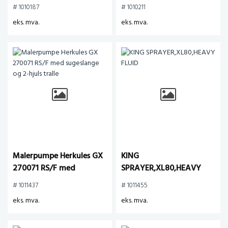
stativ
Jacketed Hose, 240V
# 1010187
# 1010211
eks. mva.
eks. mva.
Malerpumpe Herkules GX
KING
270071 RS/F med
SPRAYER,XL80,HEAVY
sugeslange og 2-hjuls
FLUID
# 1011437
# 1011455
tralle
eks. mva.
eks. mva.