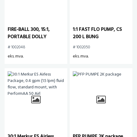
FIRE-BALL 300, 15:1,
1:1 FAST FLO PUMP, CS
PORTABLE DOLLY
200 L BUNG
PACKAGE
# 1002048
# 1002050
eks. mva.
eks. mva.
30:1 Merkur ES Airless
PFP PUMPE 2K package