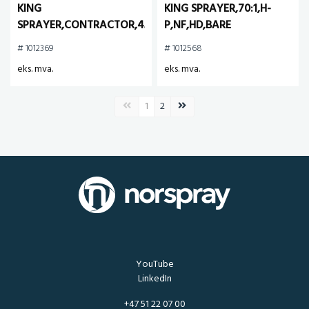
KING
KING SPRAYER,70:1,H-
SPRAYER,CONTRACTOR,45:1,COMP
P,NF,HD,BARE
# 1012369
# 1012568
eks. mva.
eks. mva.
Forrige side
Neste side
1
2
YouTube
LinkedIn
+47 51 22 07 00