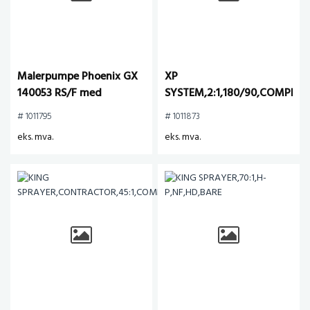
Malerpumpe Phoenix GX
XP
140053 RS/F med
SYSTEM,2:1,180/90,COMPLET
sugeslange og 2-hjuls
# 1011795
# 1011873
tralle
eks. mva.
eks. mva.