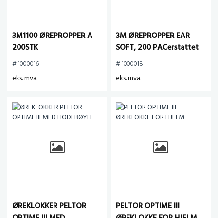
3M1100 ØREPROPPER A
3M ØREPROPPER EAR
200STK
SOFT, 200 PACerstattet
med 3m1100
# 1000016
# 1000018
eks. mva.
eks. mva.
ØREKLOKKER PELTOR
PELTOR OPTIME III