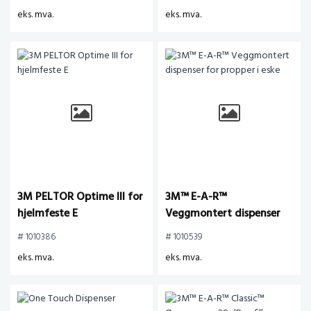
hjelmfeste
eks. mva.
eks. mva.
3M PELTOR Optime III for
3M™ E-A-R™
hjelmfeste E
Veggmontert dispenser
for propper i eske
# 1010386
# 1010539
eks. mva.
eks. mva.