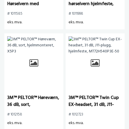
Hørselvern med
hørselvern hjelmfeste,
nakkebøyle til Speedglas
X4P5E
# 1011585
# 1011998
9100, 9100 Air og 9100FX,
eks. mva.
eks. mva.
H505B-596-SV
3M™ PELTOR™ Høreværn,
3M™ PELTOR™ Twin Cup
36 dB, sort,
EX-headset, 31 dB, J11-
hjelmmonteret, X5P3
plugg, hjelmfeste,
# 1012158
# 1012723
MT72H540P3E-50
eks. mva.
eks. mva.