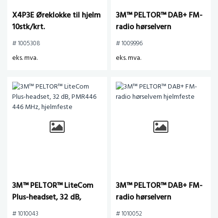
X4P3E Øreklokke til hjelm
3M™ PELTOR™ DAB+ FM-
10stk/krt.
radio hørselvern
hodebøyle
# 1005308
# 1009996
eks. mva.
eks. mva.
3M™ PELTOR™ LiteCom
3M™ PELTOR™ DAB+ FM-
Plus-headset, 32 dB,
radio hørselvern
PMR446 446 MHz,
hjelmfeste
# 1010043
# 1010052