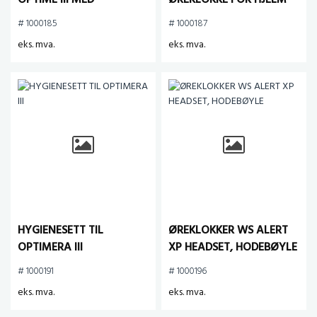
OPTIME III MED
ØREKLOKKE FOR HJELM
HODEBØYLE
# 1000185
# 1000187
eks. mva.
eks. mva.
HYGIENESETT TIL
ØREKLOKKER WS ALERT
OPTIMERA III
XP HEADSET, HODEBØYLE
# 1000191
# 1000196
eks. mva.
eks. mva.