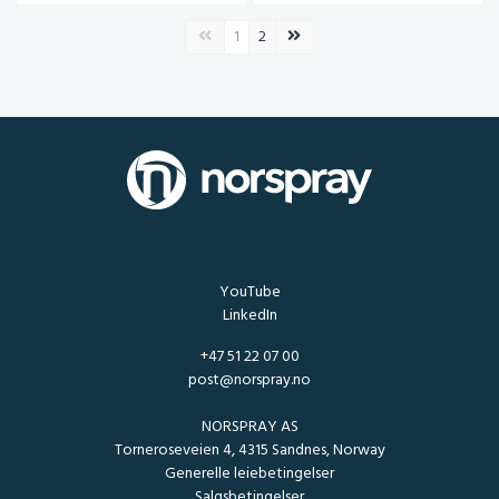
Forrige side
Neste side
1
2
YouTube
LinkedIn
+47 51 22 07 00
post@norspray.no
NORSPRAY AS
Torneroseveien 4, 4315 Sandnes, Norway
Generelle leiebetingelser
Salgsbetingelser