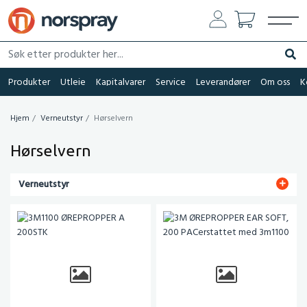
Søk etter produkter her...
Søk
Produkter
Utleie
Kapitalvarer
Service
Leverandører
Om oss
K
Hjem
Verneutstyr
Hørselvern
Hørselvern
Verneutstyr