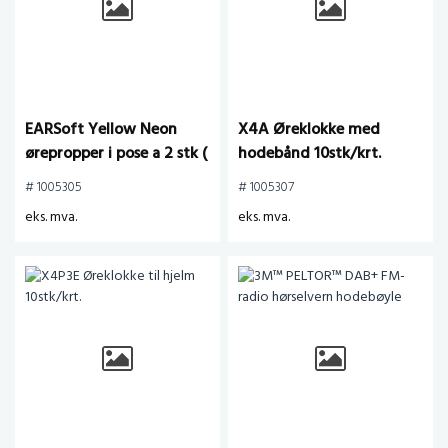
EARSoft Yellow Neon
X4A Øreklokke med
ørepropper i pose a 2 stk (
hodebånd 10stk/krt.
250stk. Kartong )
# 1005305
# 1005307
eks. mva.
eks. mva.