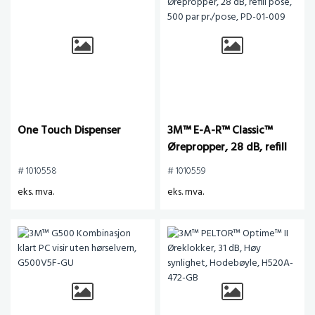
One Touch Dispenser
3M™ E-A-R™ Classic™
Ørepropper, 28 dB, refill
pose, 500 par pr./pose,
# 1010558
# 1010559
PD-01-009
eks. mva.
eks. mva.