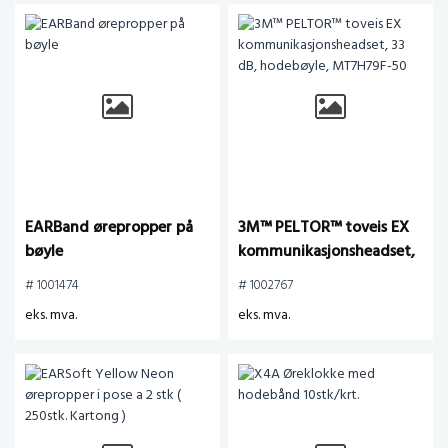
EARBand ørepropper på
3M™ PELTOR™ toveis EX
bøyle
kommunikasjonsheadset,
33 dB, hodebøyle,
# 1001474
# 1002767
MT7H79F-50
eks. mva.
eks. mva.