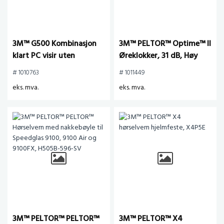
3M™ G500 Kombinasjon
3M™ PELTOR™ Optime™ II
klart PC visir uten
Øreklokker, 31 dB, Høy
hørselvern, G500V5F-GU
synlighet, Hodebøyle,
# 1010763
# 1011449
H520A-472-GB
eks. mva.
eks. mva.
3M™ PELTOR™ PELTOR™
3M™ PELTOR™ X4