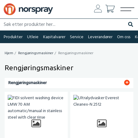
Søk etter produkter her...
Søk
Produkter
Utleie
Kapitalvarer
Service
Leverandører
Om oss
K
Hjem
Rengjøringsmaskiner
Rengjøringsmaskiner
Rengjøringsmaskiner
Rengjøringsmaskiner