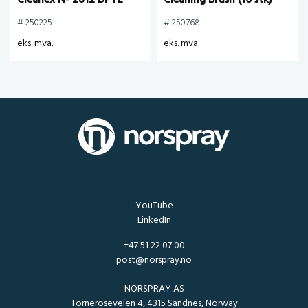
Cleanex N- 2812 DPTZ
Cleaning Brush (10 stk)
# 250225
# 250768
eks. mva.
eks. mva.
YouTube
LinkedIn
+47 51 22 07 00
post@norspray.no
NORSPRAY AS
Torneroseveien 4, 4315 Sandnes, Norway