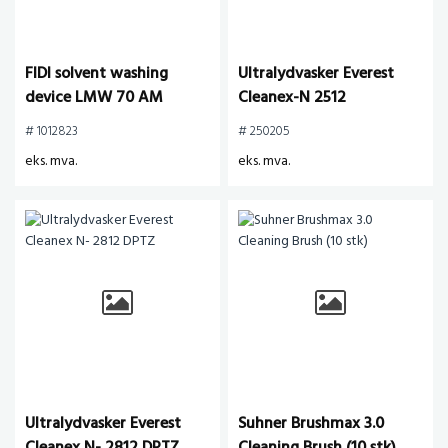
FIDI solvent washing
Ultralydvasker Everest
device LMW 70 AM
Cleanex-N 2512
automatic/manual in
# 1012823
# 250205
stainless steel with clear
eks. mva.
eks. mva.
rinse
Ultralydvasker Everest
Suhner Brushmax 3.0