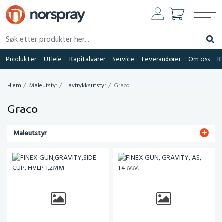
Søk etter produkter her...
Søk
Produkter
Utleie
Kapitalvarer
Service
Leverandører
Om oss
K
Hjem
Maleutstyr
Lavtrykksutstyr
Graco
Graco
Maleutstyr