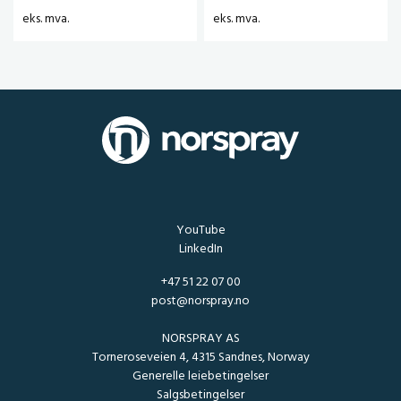
eks. mva.
eks. mva.
YouTube
LinkedIn
+47 51 22 07 00
post@norspray.no
NORSPRAY AS
Torneroseveien 4, 4315 Sandnes, Norway
Generelle leiebetingelser
Salgsbetingelser