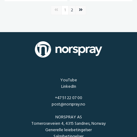
Forrige side
Neste side
1
2
YouTube
LinkedIn
+47 51 22 07 00
post@norspray.no
NORSPRAY AS
Torneroseveien 4, 4315 Sandnes, Norway
Generelle leiebetingelser
Salgsbetingelser