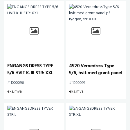
ENGANGS DRESS TYPE
4520 Vernedress Type
5/6 HVIT K. III STR: XXL
5/6, hvit med grønt panel
på ryggen, str. XXXL.
# 1000096
# 1000097
eks. mva.
eks. mva.