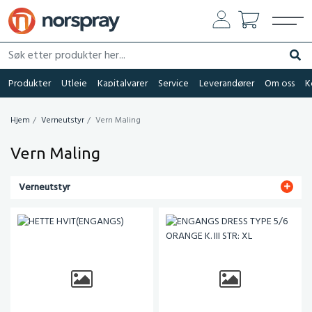
Søk etter produkter her...
Søk
Produkter
Utleie
Kapitalvarer
Service
Leverandører
Om oss
K
Hjem
Verneutstyr
Vern Maling
Vern Maling
Verneutstyr