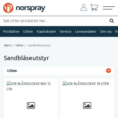
Søk etter produkter her...
Søk
Produkter
Utleie
Kapitalvarer
Service
Leverandører
Om oss
K
Hjem
Utleie
Sandblåseutstyr
Sandblåseutstyr
Utleie