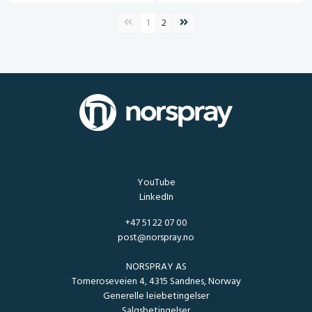
Forrige side
Neste side
1
2
YouTube
LinkedIn
+47 51 22 07 00
post@norspray.no
NORSPRAY AS
Torneroseveien 4, 4315 Sandnes, Norway
Generelle leiebetingelser
Salgsbetingelser