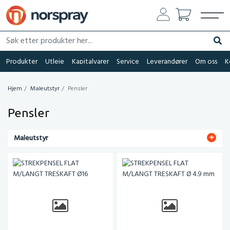
Søk etter produkter her...
Søk
Produkter
Utleie
Kapitalvarer
Service
Leverandører
Om oss
K
Hjem
Maleutstyr
Pensler
Pensler
Maleutstyr