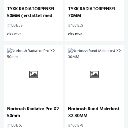
TYKK RADIATORPENSEL
TYKK RADIATORPENSEL
50MM ( erstattet med
70MM
1011742 )
# 1001358
# 1001359
eks. mva.
eks. mva.
Norbrush Radiator Pro X2
Norbrush Rund Malerkost
50mm
X2 30MM
# 1001360
# 1001378