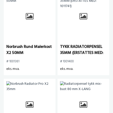
Norbrush Rund Malerkost
TYKK RADIATORPENSEL
X2 50MM
35MM (ERSTATTES MED:
1011741)
# 1001381
# 1001400
eks. mva.
eks. mva.