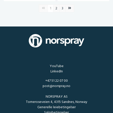
Forrige side
Neste side
1
2
3
YouTube
LinkedIn
+47 51 22 07 00
post@norspray.no
NORSPRAY AS
Torneroseveien 4, 4315 Sandnes, Norway
Generelle leiebetingelser
Salgsbetingelser