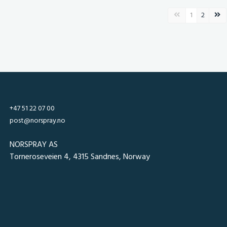
Forrige side
Nest
1
2
+47 51 22 07 00
post@norspray.no
NORSPRAY AS
Torneroseveien 4, 4315 Sandnes, Norway