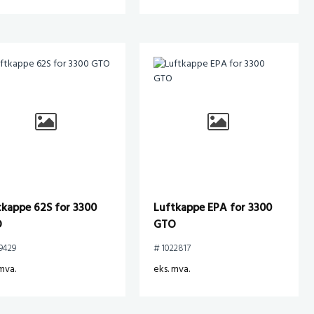
tkappe 62S for 3300
Luftkappe EPA for 3300
O
GTO
9429
# 1022817
mva.
eks. mva.