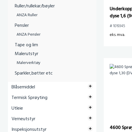
Ruller/rullekar/bøyler
Underkopp
ANZA Ruller
dyse 1,6 (
Pensler
# 1019345
ANZA Pensler
eks. mva.
Tape og lim
Malerutstyr
Malerverktøy
Sparkler,bøtter etc
Blåsemiddel
Termisk Sprøyting
Utleie
Verneutstyr
4600 Sprø
Inspeksjonsutstyr