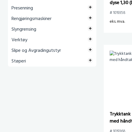
dyse 1,30 
Presenning
# 1019358
Rengjøringsmaskiner
eks. mva.
Slyngrensing
Verktøy
Slipe og Avgradingutstyr
Støperi
Trykktank 
med hånd
# 1019368