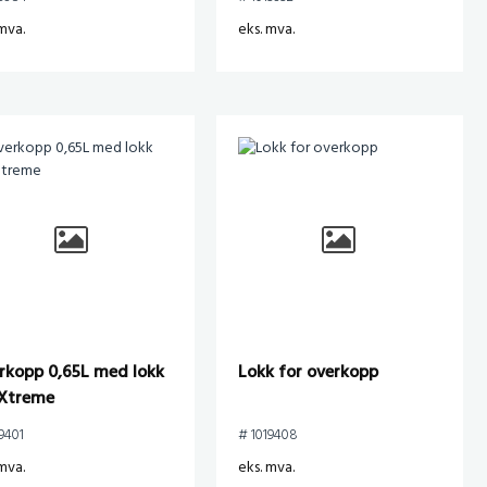
mva.
eks. mva.
rkopp 0,65L med lokk
Lokk for overkopp
 Xtreme
9401
# 1019408
mva.
eks. mva.