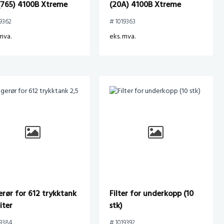
 (765) 4100B Xtreme
(20A) 4100B Xtreme
9362
# 1019363
mva.
eks. mva.
erør for 612 trykktank
Filter for underkopp (10
liter
stk)
19384
# 1019392