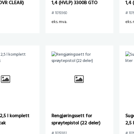
(DVR CLEAR)
1,4 (HVLP) 3300B GTO
1,4
# 1019360
# 101
eks. mva.
eks. 
2,5 l komplett
Rengjøringssett for
Sug
tak
sprøytepistol (22 deler)
2,5 
# 1019381
# 10