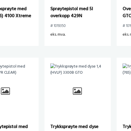
sprøyte med
Sprøytepistol med 5l
Ove
96) 4100 Xtreme
overkopp 429N
GTO
# 1019350
# 101
eks. mva.
eks. 
ytepistol med
Trykksprøyte med dyse
Try