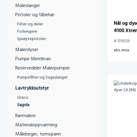
Maleslanger
Pistoler og tilbehør
Nål og dys
Filter og deler
4100 Xtre
Forlengere
Sprøytepistoler
# 1019329
Malerdyser
eks. mva.
Pumpe Membran
Reservedeler Malerpumper
Pumpefilter og Sugeslanger
Lavtrykksutstyr
Graco
Sagola
Rørmalere
Materialoppvarming
Målebeger, tomspann