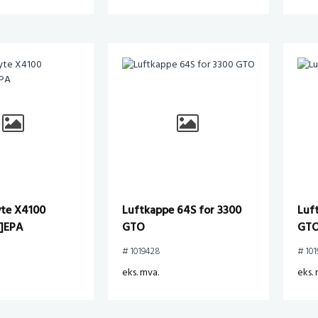
yte X4100
Luftkappe 64S for 3300
Luf
B]EPA
GTO
GT
# 1019428
# 101
eks. mva.
eks. 