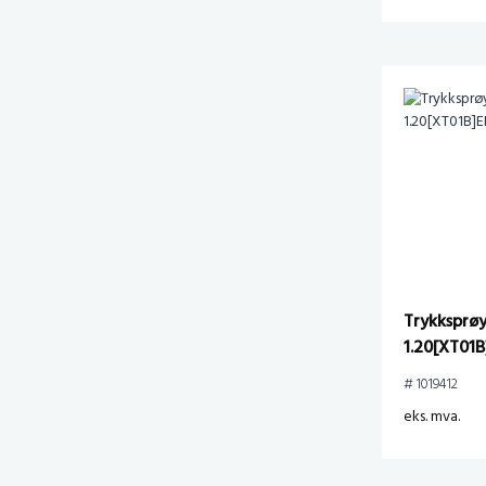
Trykksprø
1.20[XT01
# 1019412
eks. mva.