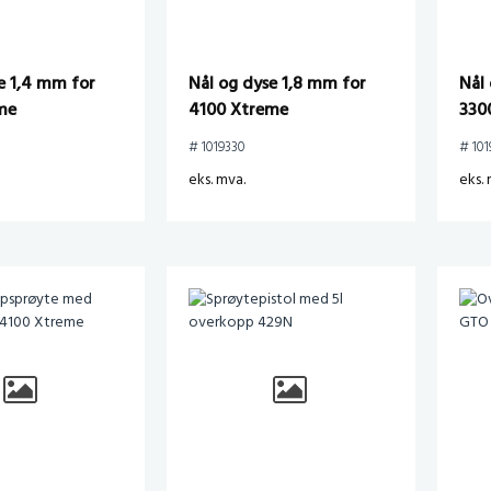
e 1,4 mm for
Nål og dyse 1,8 mm for
Nål
me
4100 Xtreme
330
# 1019330
# 101
eks. mva.
eks. 