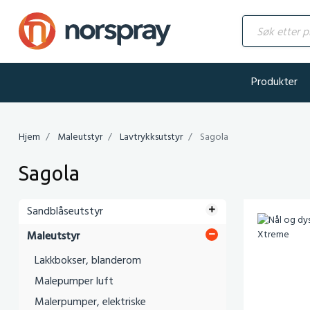
Søk etter produ
Produkter
Hjem
Maleutstyr
Lavtrykksutstyr
Sagola
Sagola
Sandblåseutstyr
Maleutstyr
Lakkbokser, blanderom
Malepumper luft
Malerpumper, elektriske