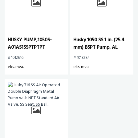
HUSKY PUMP,1050S-
Husky 1050 SS 1 in. (25.4
A01AS1SSPTPTPT
mm) BSPT Pump, AL
Center Section, SS Seats,
# 1012616
# 1013284
PTFE Balls & PO
eks. mva.
eks. mva.
Diaphragm