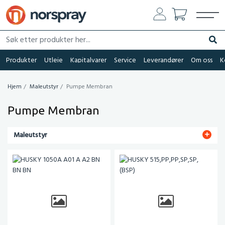
Søk etter produkter her...
Søk
Produkter
Utleie
Kapitalvarer
Service
Leverandører
Om oss
K
Hjem
Maleutstyr
Pumpe Membran
Pumpe Membran
Maleutstyr