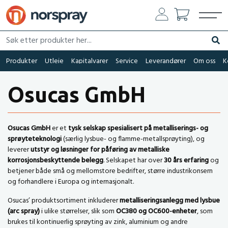
Søk etter produkter her...
Søk
Produkter
Utleie
Kapitalvarer
Service
Leverandører
Om oss
K
Osucas GmbH
Osucas GmbH
er et
tysk selskap spesialisert på metalliserings- og
sprøyteteknologi
(særlig lysbue- og flamme-metallsprøyting), og
leverer
utstyr og løsninger for påføring av metalliske
korrosjonsbeskyttende belegg
. Selskapet har over
30 års erfaring
og
betjener både små og mellomstore bedrifter, større industrikonsern
og forhandlere i Europa og internasjonalt.
Osucas’ produktsortiment inkluderer
metalliseringsanlegg med lysbue
(arc spray)
i ulike størrelser, slik som
OC380 og OC600-enheter
, som
brukes til kontinuerlig sprøyting av zink, aluminium og andre