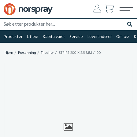
Søk etter produkter her...
Søk
Produkter
Utleie
Kapitalvarer
Service
Leverandører
Om oss
K
Hjem
Presenning
Tilbehør
STRIPS 200 X 2,5 MM / 100