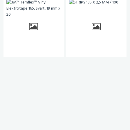
3M™ Temflex™ Vinyl
STRIPS 135 X 2,5 MM / 100
Elektrotape 165, Svart, 19
mm x 20
# 1009596
# 1011889
eks. mva.
eks. mva.