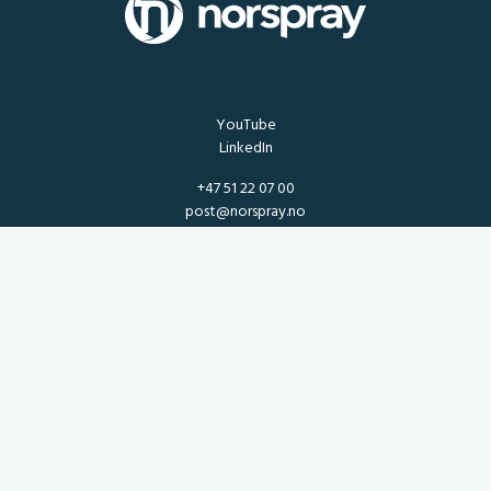
YouTube
LinkedIn
+47 51 22 07 00
post@norspray.no
NORSPRAY AS
Torneroseveien 4, 4315 Sandnes, Norway
Generelle leiebetingelser
Salgsbetingelser
Katalog
Returskjema reklamasjon for produkter og varer
Ansvarlighetsrapport for Åpenhetsloven
ISO 9001
Kvalitet og miljø
Varsling