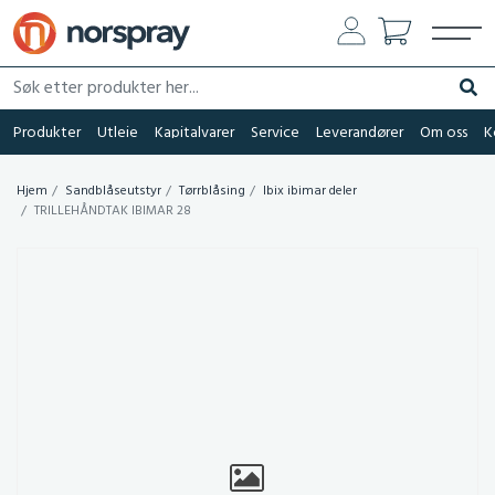
Søk etter produkter her...
Søk
Produkter
Utleie
Kapitalvarer
Service
Leverandører
Om oss
K
Hjem
Sandblåseutstyr
Tørrblåsing
Ibix ibimar deler
TRILLEHÅNDTAK IBIMAR 28