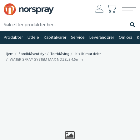
Søk etter produkter her...
Søk
Produkter
Utleie
Kapitalvarer
Service
Leverandører
Om oss
K
Hjem
Sandblåseutstyr
Tørrblåsing
Ibix ibimar deler
WATER SPRAY SYSTEM MAX NOZZLE 4,5mm