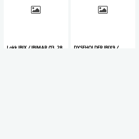
Lokk IBIX / IBIMAR (13, 28
DYSEHOLDER IBIX9 /
og 40 ltr)
IBIMAR 13. (1,5 TIL 4,5MM
DYSER)
# 1002923
# 1004386
eks. mva.
eks. mva.