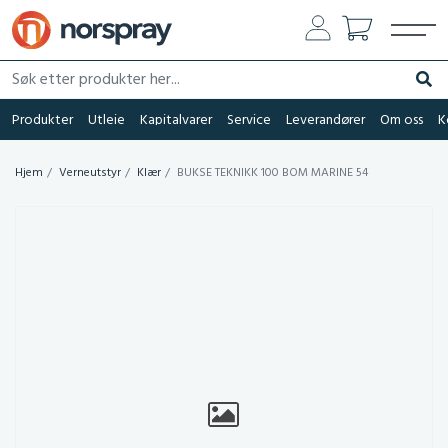
Søk etter produkter her...
Søk
Produkter
Utleie
Kapitalvarer
Service
Leverandører
Om oss
K
Hjem
Verneutstyr
Klær
BUKSE TEKNIKK 100 BOM MARINE 54