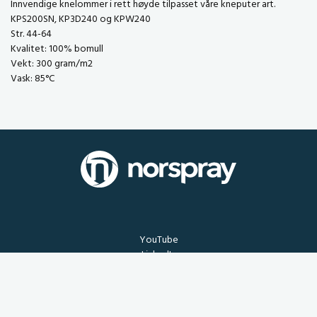
Innvendige knelommer i rett høyde tilpasset våre kneputer art.
KPS200SN, KP3D240 og KPW240
Str. 44-64
Kvalitet: 100% bomull
Vekt: 300 gram/m2
Vask: 85°C
YouTube
LinkedIn
+47 51 22 07 00
post@norspray.no