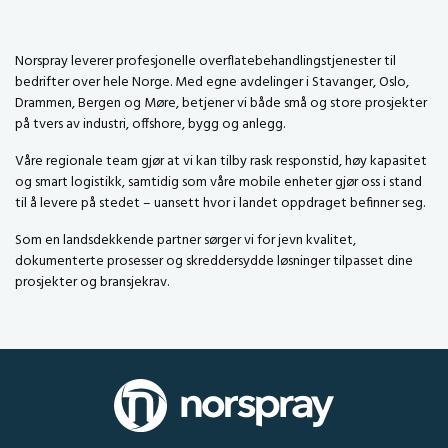
Norspray leverer profesjonelle overflatebehandlingstjenester til
bedrifter over hele Norge. Med egne avdelinger i Stavanger, Oslo,
Drammen, Bergen og Møre, betjener vi både små og store prosjekter
på tvers av industri, offshore, bygg og anlegg.
Våre regionale team gjør at vi kan tilby rask responstid, høy kapasitet
og smart logistikk, samtidig som våre mobile enheter gjør oss i stand
til å levere på stedet – uansett hvor i landet oppdraget befinner seg.
Som en landsdekkende partner sørger vi for jevn kvalitet,
dokumenterte prosesser og skreddersydde løsninger tilpasset dine
prosjekter og bransjekrav.