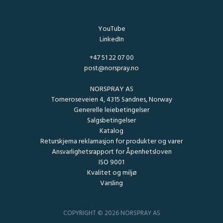
YouTube
LinkedIn
+47 51 22 07 00
post@norspray.no
NORSPRAY AS
Torneroseveien 4, 4315 Sandnes, Norway
Generelle leiebetingelser
Salgsbetingelser
Katalog
Returskjema reklamasjon for produkter og varer
Ansvarlighetsrapport for Åpenhetsloven
ISO 9001
Kvalitet og miljø
Varsling
COPYRIGHT © 2026 NORSPRAY AS