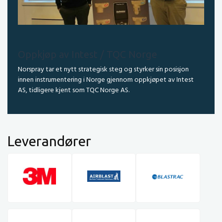
Oppkjøp av Intest / TQC Norge
Norspray tar et nytt strategisk steg og styrker sin posisjon
innen instrumentering i Norge gjennom oppkjøpet av Intest
AS, tidligere kjent som TQC Norge AS.
Leverandører