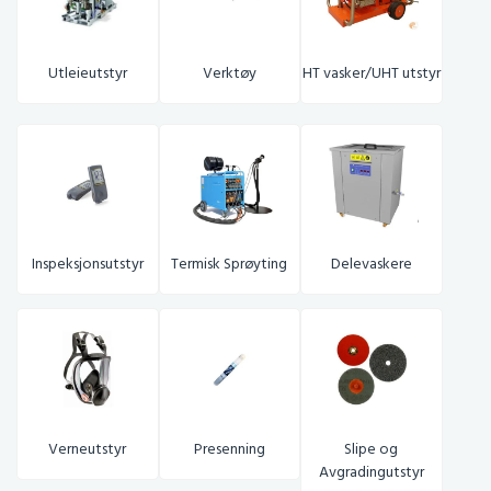
Utleieutstyr
Verktøy
HT vasker/UHT utstyr
Inspeksjonsutstyr
Termisk Sprøyting
Delevaskere
Verneutstyr
Presenning
S
lipe og
Avgradingutstyr