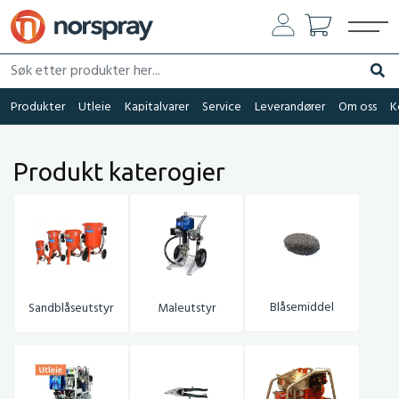
Søk etter produkter her...
Søk
Produkter
Utleie
Kapitalvarer
Service
Leverandører
Om oss
K
Produkt katerogier
Blåsemiddel
Sandblåseutstyr
Maleutstyr