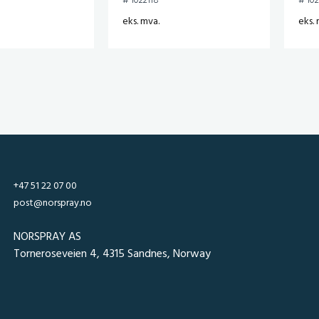
# 1022118
# 10
eks. mva.
eks. 
+47 51 22 07 00
post@norspray.no
NORSPRAY AS
Torneroseveien 4, 4315 Sandnes, Norway