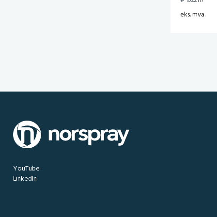
# 1022117
eks. mva.
YouTube
LinkedIn