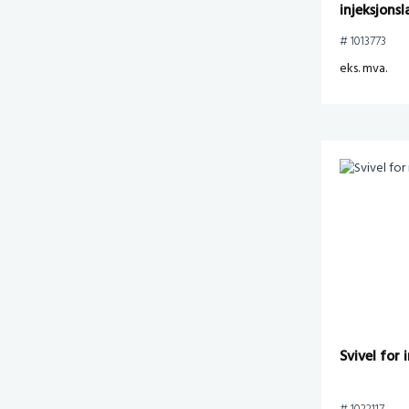
injeksjonsl
connect M
# 1013773
eks. mva.
Svivel for 