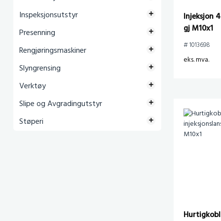
Inspeksjonsutstyr
Injeksjon 4
gj M10x1
Presenning
# 1013698
Rengjøringsmaskiner
eks. mva.
Slyngrensing
Verktøy
Slipe og Avgradingutstyr
Støperi
Hurtigkobl