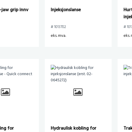
-jaw grip innv
Injeksjonslanse
Hurt
inj
koni
# 1013702
# 10
eks. mva.
eks. 
ing for
Hydraulisk kobling for
Tra