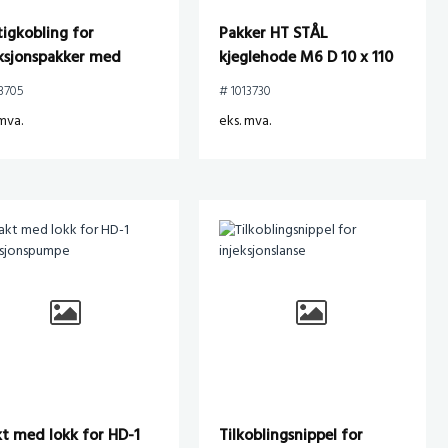
igkobling for
Pakker HT STÅL
eksjonspakker med
kjeglehode M6 D 10 x 110
sk nippel
mm
13705
# 1013730
mva.
eks. mva.
kt med lokk for HD-1
Tilkoblingsnippel for