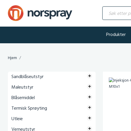
Søk etter produ
Produkter
Hjem
Sandblåseutstyr
Maleutstyr
Blåsemiddel
Termisk Sprøyting
Utleie
Verneutstyr