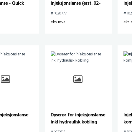
anse - Quick
injeksjonslanse (erst. 02-
inj
10x1
0645272)
# 1020777
# 102
eks. mva.
eks. 
injeksjonslanse
Dyserør for injeksjonslanse
Inje
inkl hydraulisk kobling
kom