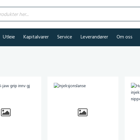
kter her...
Utleie
Kapitalvarer
Service
Leverandører
Om oss