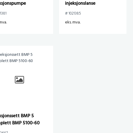
eksjonspumpe
injeksjonslanse
1381
# 1021385
mva.
eks. mva.
ksjonssett BMP 5
plett BMP 5100-60